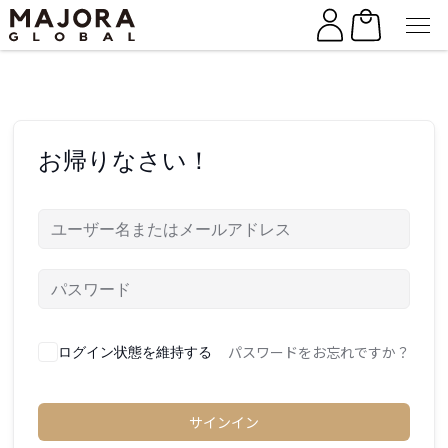
Skip
Skip
to
to
the
the
content
content
お帰りなさい！
パスワードをお忘れですか？
ログイン状態を維持する
サインイン