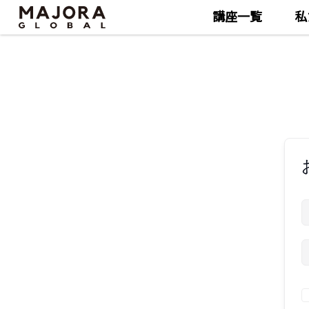
講座一覧
私
Skip
Skip
to
to
the
the
content
content