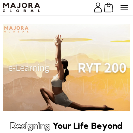
Skip
to
the
content
Designing
Your Life Beyond