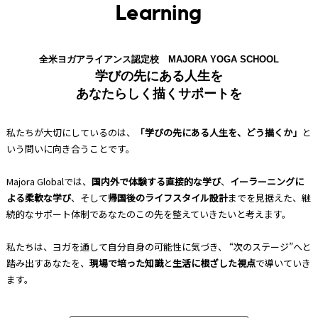
Learning
全米ヨガアライアンス認定校 MAJORA YOGA SCHOOL
学びの先にある人生を
あなたらしく描くサポートを
私たちが大切にしているのは、
「学びの先にある人生を、どう描くか」
と
いう問いに向き合うことです。
Majora Globalでは、
国内外で体験する直接的な学び
、
イーラーニングに
よる柔軟な学び
、そして
帰国後のライフスタイル設計
までを見据えた、継
続的なサポート体制であなたのこの先を整えていきたいと考えます。
私たちは、ヨガを通して自分自身の可能性に気づき、 “次のステージ”へと
踏み出すあなたを、
現場で培った知識
と
生活に根ざした視点
で導いていき
ます。