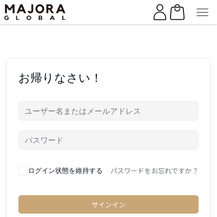
Skip
Skip
to
to
the
the
content
content
お帰りなさい！
パスワードをお忘れですか？
ログイン状態を維持する
サインイン