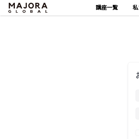
講座一覧
私
Skip
Skip
to
to
the
the
content
content