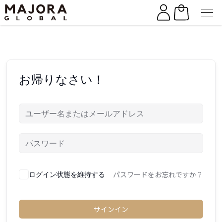
Skip
Skip
to
to
the
the
content
content
お帰りなさい！
パスワードをお忘れですか？
ログイン状態を維持する
サインイン