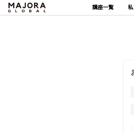
講座一覧
私
Skip
Skip
to
to
the
the
content
content