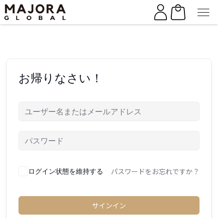
Skip
Skip
to
to
the
the
content
content
お帰りなさい！
パスワードをお忘れですか？
ログイン状態を維持する
サインイン