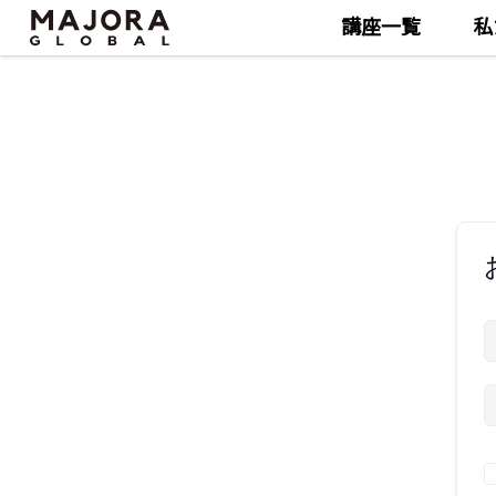
講座一覧
私
Skip
Skip
to
to
the
the
content
content