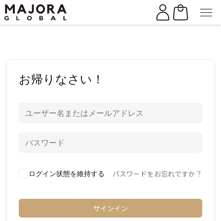
Skip
Skip
to
to
the
the
content
content
お帰りなさい！
パスワードをお忘れですか？
ログイン状態を維持する
サインイン