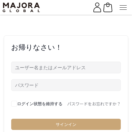
Skip
Skip
to
to
the
the
content
content
お帰りなさい！
パスワードをお忘れですか？
ログイン状態を維持する
サインイン