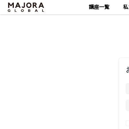
講座一覧
私
Skip
Skip
to
to
the
the
content
content