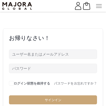
Skip
Skip
to
to
the
the
content
content
お帰りなさい！
パスワードをお忘れですか？
ログイン状態を維持する
サインイン