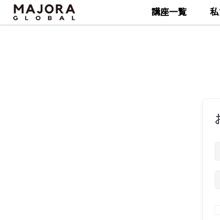
講座一覧
私
Skip
Skip
to
to
the
the
content
content