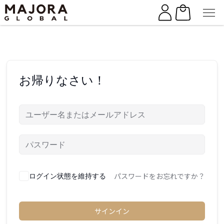
Skip
Skip
to
to
the
the
content
content
お帰りなさい！
パスワードをお忘れですか？
ログイン状態を維持する
サインイン