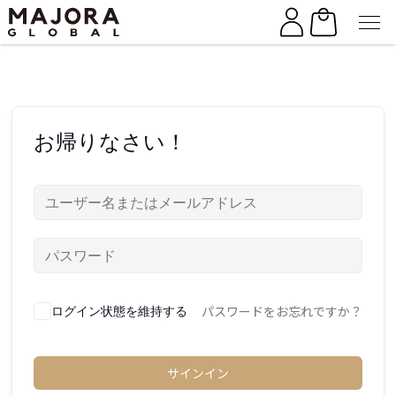
Skip
Skip
to
to
the
the
content
content
お帰りなさい！
パスワードをお忘れですか？
ログイン状態を維持する
サインイン