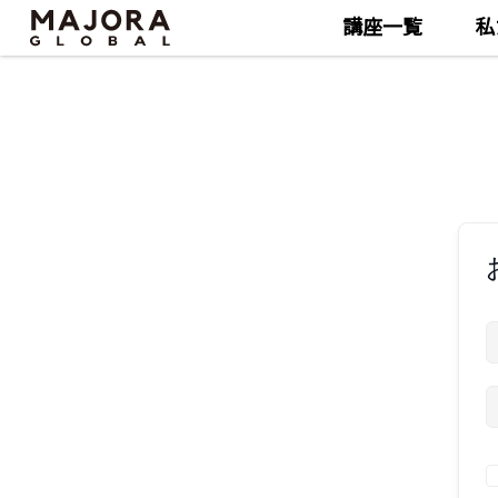
講座一覧
私
Skip
Skip
to
to
the
the
content
content