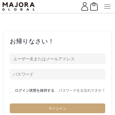
Skip
Skip
to
to
the
the
content
content
お帰りなさい！
パスワードをお忘れですか？
ログイン状態を維持する
サインイン