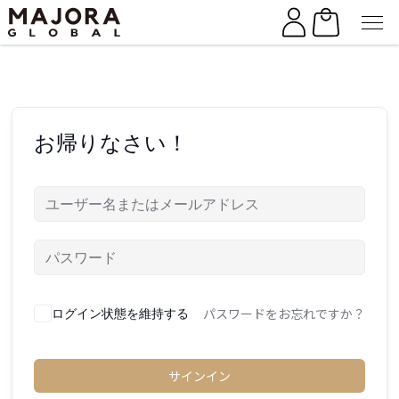
Skip
Skip
to
to
the
the
content
content
お帰りなさい！
パスワードをお忘れですか？
ログイン状態を維持する
サインイン