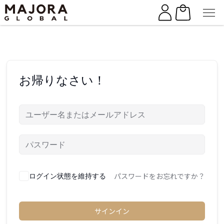
Skip
Skip
to
to
the
the
content
content
お帰りなさい！
パスワードをお忘れですか？
ログイン状態を維持する
サインイン