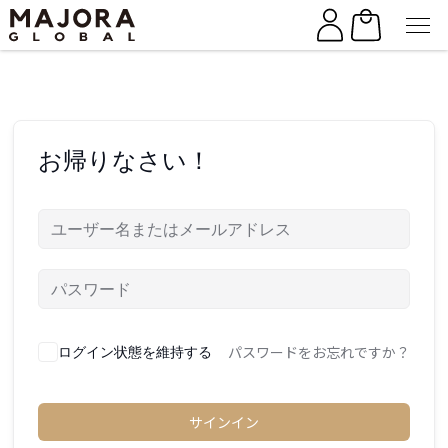
Skip
Skip
to
to
the
the
content
content
お帰りなさい！
パスワードをお忘れですか？
ログイン状態を維持する
サインイン