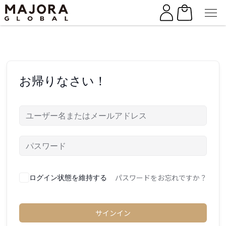
Skip
Skip
to
to
the
the
content
content
お帰りなさい！
パスワードをお忘れですか？
ログイン状態を維持する
サインイン