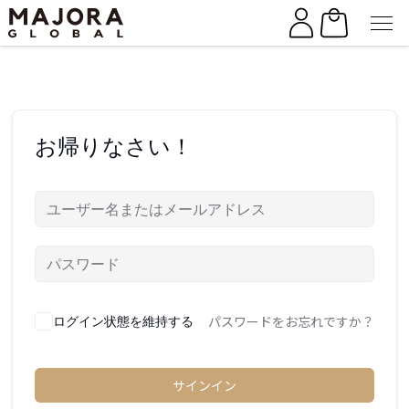
Skip
Skip
to
to
the
the
content
content
お帰りなさい！
パスワードをお忘れですか？
ログイン状態を維持する
サインイン