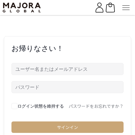
Skip
Skip
to
to
the
the
content
content
お帰りなさい！
パスワードをお忘れですか？
ログイン状態を維持する
サインイン